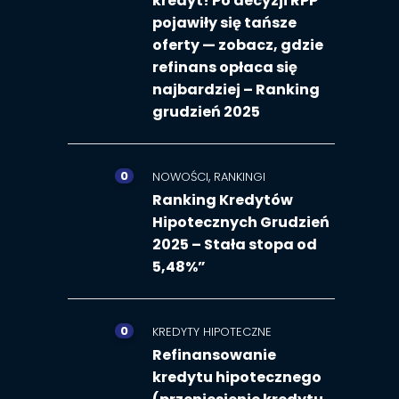
kredyt! Po decyzji RPP
pojawiły się tańsze
oferty — zobacz, gdzie
refinans opłaca się
najbardziej – Ranking
grudzień 2025
0
,
NOWOŚCI
RANKINGI
Ranking Kredytów
Hipotecznych Grudzień
2025 – Stała stopa od
5,48%”
0
KREDYTY HIPOTECZNE
Refinansowanie
kredytu hipotecznego