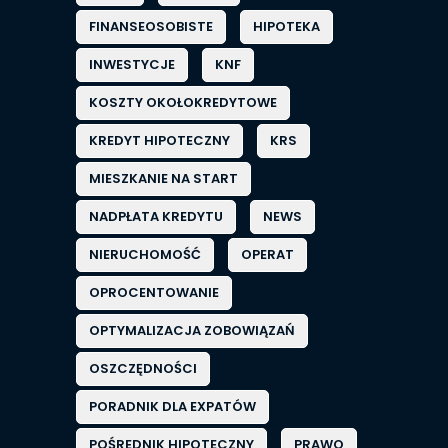
FINANSEOSOBISTE
HIPOTEKA
INWESTYCJE
KNF
KOSZTY OKOŁOKREDYTOWE
KREDYT HIPOTECZNY
KRS
MIESZKANIE NA START
NADPŁATA KREDYTU
NEWS
NIERUCHOMOŚĆ
OPERAT
OPROCENTOWANIE
OPTYMALIZACJA ZOBOWIĄZAŃ
OSZCZĘDNOŚCI
PORADNIK DLA EXPATÓW
POŚREDNIK HIPOTECZNY
PRAWO