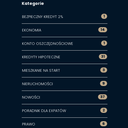
Kategorie
1
BEZPIECZNY KREDYT 2%
14
EKONOMIA
1
KONTO OSZCZĘDNOŚCIOWE
31
KREDYTY HIPOTECZNE
3
MIESZKANIE NA START
9
NIERUCHOMOŚCI
37
NOWOŚCI
2
PORADNIK DLA EXPATÓW
6
PRAWO