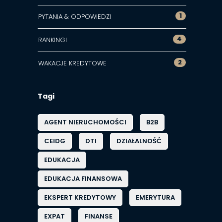
1
PYTANIA & ODPOWIEDZI
4
RANKINGI
2
WAKACJE KREDYTOWE
Tagi
AGENT NIERUCHOMOŚCI
B2B
CEIDG
DTI
DZIAŁALNOŚĆ
EDUKACJA
EDUKACJA FINANSOWA
EKSPERT KREDYTOWY
EMERYTURA
EXPAT
FINANSE