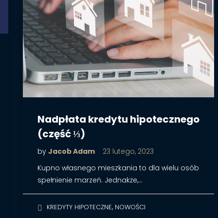
Nadpłata kredytu hipotecznego
(część ⅓)
by
Jacob Adam
23 lutego, 2023
Kupno własnego mieszkania to dla wielu osób
spełnienie marzeń. Jednakże,…
,
KREDYTY HIPOTECZNE
NOWOŚCI