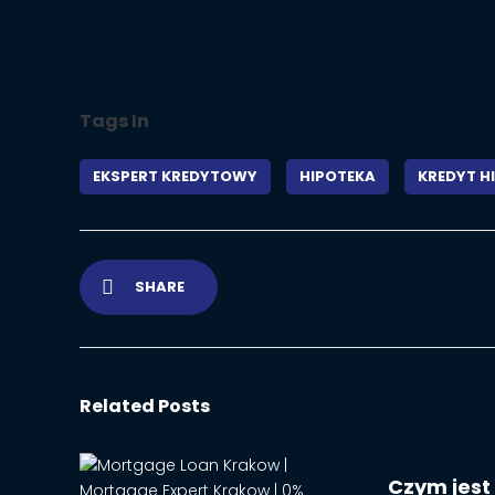
Tags In
EKSPERT KREDYTOWY
HIPOTEKA
KREDYT H
SHARE
Related Posts
Czym jest 