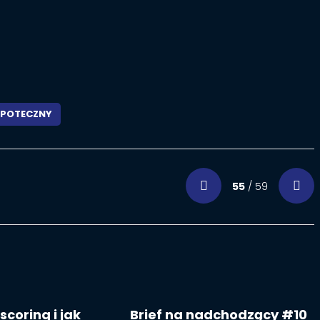
IPOTECZNY
55
/ 59
scoring i jak
Brief na nadchodzący #10