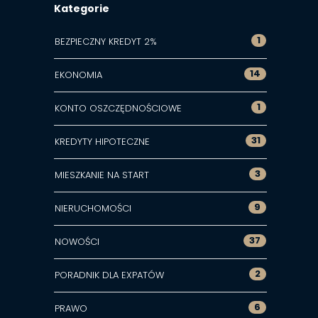
Kategorie
1
BEZPIECZNY KREDYT 2%
14
EKONOMIA
1
KONTO OSZCZĘDNOŚCIOWE
31
KREDYTY HIPOTECZNE
3
MIESZKANIE NA START
9
NIERUCHOMOŚCI
37
NOWOŚCI
2
PORADNIK DLA EXPATÓW
6
PRAWO