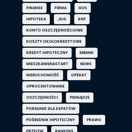
FINANSE
FIRMA
GUS
HIPOTEKA
JDG
KNF
KONTO OSZCZĘDNOŚCIOWE
KOSZTY OKOŁOKREDYTOWE
KREDYT HIPOTECZNY
MBANK
MIESZKANIENASTART
NEWS
NIERUCHOMOŚĆ
OPERAT
OPROCENTOWANIE
OSZCZĘDNOŚCI
PIENIĄDZE
PORADNIK DLA EXPATÓW
POŚREDNIK HIPOTECZNY
PRAWO
PRZELEW
RANKING