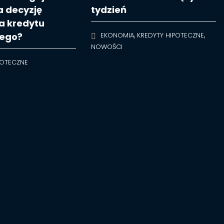
 decyzję
tydzień
a kredytu
,
,
nego?
EKONOMIA
KREDYTY HIPOTECZNE
NOWOŚCI
POTECZNE