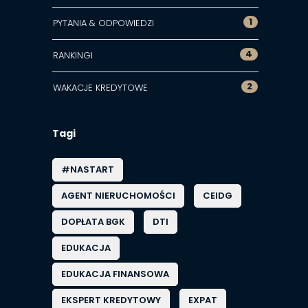
1
PYTANIA & ODPOWIEDZI
4
RANKINGI
2
WAKACJE KREDYTOWE
Tagi
#NASTART
AGENT NIERUCHOMOŚCI
CEIDG
DOPŁATA BGK
DTI
EDUKACJA
EDUKACJA FINANSOWA
EKSPERT KREDYTOWY
EXPAT