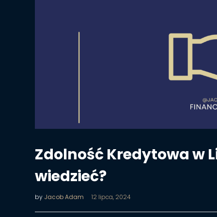
Zdolność Kredytowa w L
wiedzieć?
by
Jacob Adam
12 lipca, 2024