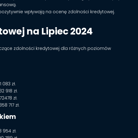
nansową.
 pozytywnie wpływają na ocenę zdolności kredytowej.
towej na Lipiec 2024
czące zdolności kredytowej dla różnych poziomów
 083 zł.
 918 zł.
2478 zł.
8 717 zł.
ckiem
 954 zł.
0 789 zł.