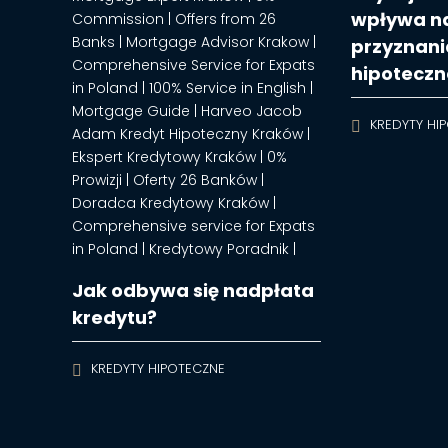
wpływa na
przyznani
hipotecz
KREDYTY HI
Jak odbywa się nadpłata
kredytu?
KREDYTY HIPOTECZNE