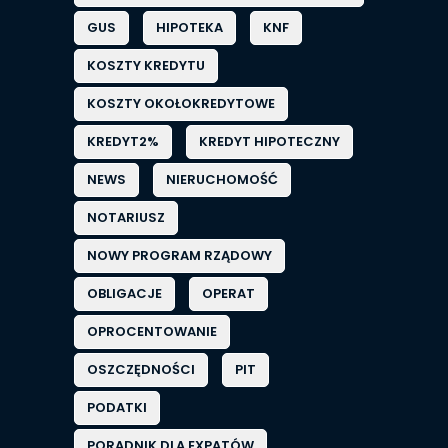
GUS
HIPOTEKA
KNF
KOSZTY KREDYTU
KOSZTY OKOŁOKREDYTOWE
KREDYT2%
KREDYT HIPOTECZNY
NEWS
NIERUCHOMOŚĆ
NOTARIUSZ
NOWY PROGRAM RZĄDOWY
OBLIGACJE
OPERAT
OPROCENTOWANIE
OSZCZĘDNOŚCI
PIT
PODATKI
PORADNIK DLA EXPATÓW