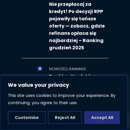
Nie przepłacaj za
kredyt! Po decyzji RPP
pojawiły się tańsze
oferty — zobacz, gdzie
refinans opłaca się
najbardziej – Ranking
grudzień 2025
0
,
NOWOŚCI
RANKINGI
Ranking Kredytów
Hipotecznych Grudzień
We value your privacy
2025 – Stała stopa od
This site uses cookies to improve your experience. By
5,48%”
continuing, you agree to their use.
Customise
Reject All
Accept All
ZAREZERWUJ KONSULTACJĘ
0
KREDYTY HIPOTECZNE
Refinansowanie