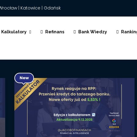
Wrocław | Katowice | Gdańsk
Kalkulatory
Refinans
Bank Wiedzy
Rankin
New