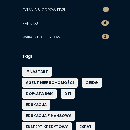
1
PYTANIA & ODPOWIEDZI
4
RANKINGI
2
WAKACJE KREDYTOWE
Tagi
#NASTART
AGENT NIERUCHOMOŚCI
CEIDG
DOPŁATA BGK
DTI
EDUKACJA
EDUKACJA FINANSOWA
EKSPERT KREDYTOWY
EXPAT