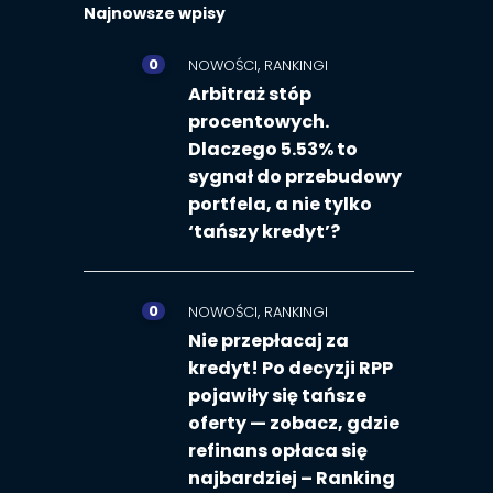
Najnowsze wpisy
0
,
NOWOŚCI
RANKINGI
Arbitraż stóp
procentowych.
Dlaczego 5.53% to
sygnał do przebudowy
portfela, a nie tylko
‘tańszy kredyt’?
0
,
NOWOŚCI
RANKINGI
Nie przepłacaj za
kredyt! Po decyzji RPP
pojawiły się tańsze
oferty — zobacz, gdzie
refinans opłaca się
najbardziej – Ranking