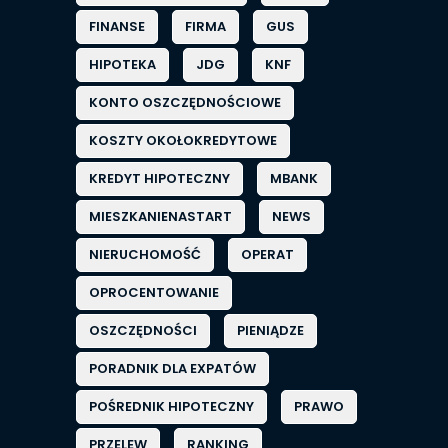
FINANSE
FIRMA
GUS
HIPOTEKA
JDG
KNF
KONTO OSZCZĘDNOŚCIOWE
KOSZTY OKOŁOKREDYTOWE
KREDYT HIPOTECZNY
MBANK
MIESZKANIENASTART
NEWS
NIERUCHOMOŚĆ
OPERAT
OPROCENTOWANIE
OSZCZĘDNOŚCI
PIENIĄDZE
PORADNIK DLA EXPATÓW
POŚREDNIK HIPOTECZNY
PRAWO
PRZELEW
RANKING