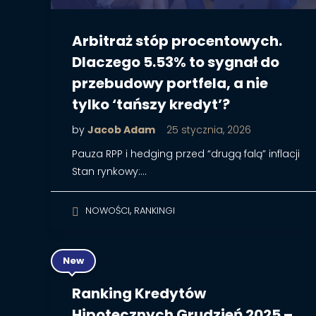
Arbitraż stóp procentowych.
Dlaczego 5.53% to sygnał do
przebudowy portfela, a nie
tylko ‘tańszy kredyt’?
by
Jacob Adam
25 stycznia, 2026
Pauza RPP i hedging przed “drugą falą” inflacji
Stan rynkowy:…
,
NOWOŚCI
RANKINGI
New
Ranking Kredytów
Hipotecznych Grudzień 2025 –