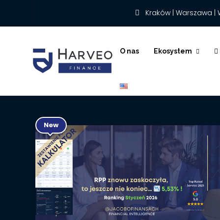
Kraków | Warszawa | 
O nas
Ekosystem
English
New