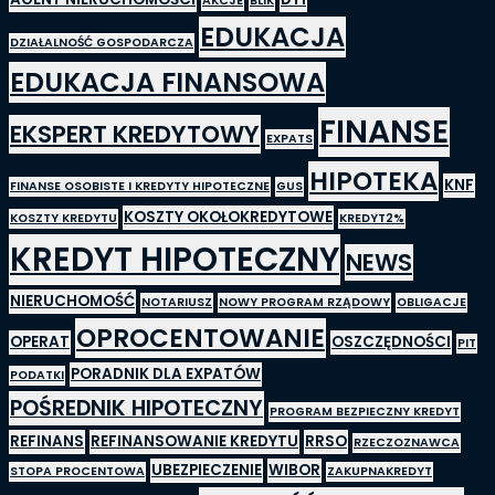
AKCJE
BLIK
EDUKACJA
DZIAŁALNOŚĆ GOSPODARCZA
EDUKACJA FINANSOWA
FINANSE
EKSPERT KREDYTOWY
EXPATS
HIPOTEKA
KNF
FINANSE OSOBISTE I KREDYTY HIPOTECZNE
GUS
KOSZTY OKOŁOKREDYTOWE
KOSZTY KREDYTU
KREDYT2%
KREDYT HIPOTECZNY
NEWS
NIERUCHOMOŚĆ
NOTARIUSZ
NOWY PROGRAM RZĄDOWY
OBLIGACJE
OPROCENTOWANIE
OPERAT
OSZCZĘDNOŚCI
PIT
PORADNIK DLA EXPATÓW
PODATKI
POŚREDNIK HIPOTECZNY
PROGRAM BEZPIECZNY KREDYT
REFINANS
REFINANSOWANIE KREDYTU
RRSO
RZECZOZNAWCA
UBEZPIECZENIE
WIBOR
STOPA PROCENTOWA
ZAKUPNAKREDYT