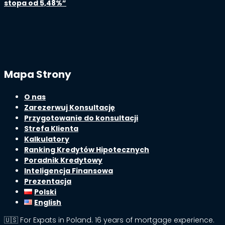
stopa od 5,48%”
Mapa Strony
O nas
Zarezerwuj Konsultację
Przygotowanie do konsultacji
Strefa Klienta
Kalkulatory
Ranking Kredytów Hipotecznych
Poradnik Kredytowy
Inteligencja Finansowa
Prezentacja
Polski
English
🇺🇸 For Expats in Poland. 16 years of mortgage experience.