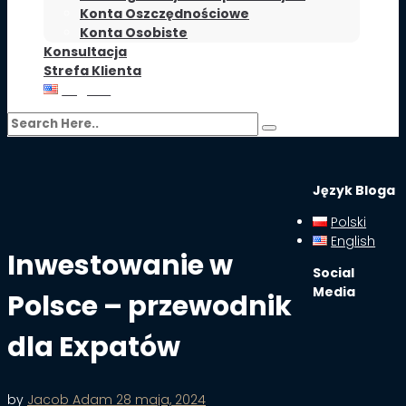
Konta Oszczędnościowe
Konta Osobiste
Konsultacja
Strefa Klienta
English
Język Bloga
Polski
English
Inwestowanie w
Social
Media
Polsce – przewodnik
dla Expatów
by
Jacob Adam
28 maja, 2024