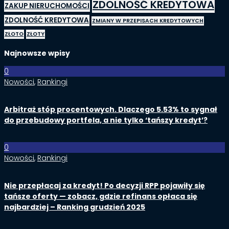
ZDOLNOŚĆ KREDYTOWA
ZAKUP NIERUCHOMOŚCI
ZDOLNOŚĆ KREDYTOWA
ZMIANY W PRZEPISACH KREDYTOWYCH
ZŁOTO
ZŁOTY
Najnowsze wpisy
0
Nowości
,
Rankingi
Arbitraż stóp procentowych. Dlaczego 5.53% to sygnał
do przebudowy portfela, a nie tylko ‘tańszy kredyt’?
0
Nowości
,
Rankingi
Nie przepłacaj za kredyt! Po decyzji RPP pojawiły się
tańsze oferty — zobacz, gdzie refinans opłaca się
najbardziej – Ranking grudzień 2025