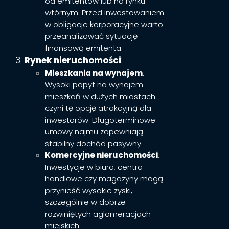
od emitentów lub na rynku
wtórnym. Przed inwestowaniem
w obligacje korporacyjne warto
przeanalizować sytuację
finansową emitenta.
Rynek nieruchomości
:
Mieszkania na wynajem
:
Wysoki popyt na wynajem
mieszkań w dużych miastach
czyni tę opcję atrakcyjną dla
inwestorów. Długoterminowe
umowy najmu zapewniają
stabilny dochód pasywny.
Komercyjne nieruchomości
:
Inwestycje w biura, centra
handlowe czy magazyny mogą
przynieść wysokie zyski,
szczególnie w dobrze
rozwiniętych aglomeracjach
miejskich.