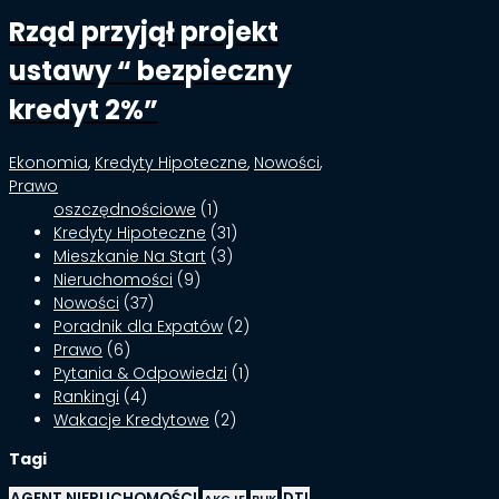
Rząd przyjął projekt
ustawy “ bezpieczny
kredyt 2%”
Ekonomia
,
Kredyty Hipoteczne
,
Nowości
,
Prawo
oszczędnościowe
(1)
Kredyty Hipoteczne
(31)
Mieszkanie Na Start
(3)
Nieruchomości
(9)
Nowości
(37)
Poradnik dla Expatów
(2)
Prawo
(6)
Pytania & Odpowiedzi
(1)
Rankingi
(4)
Wakacje Kredytowe
(2)
Tagi
AGENT NIERUCHOMOŚCI
DTI