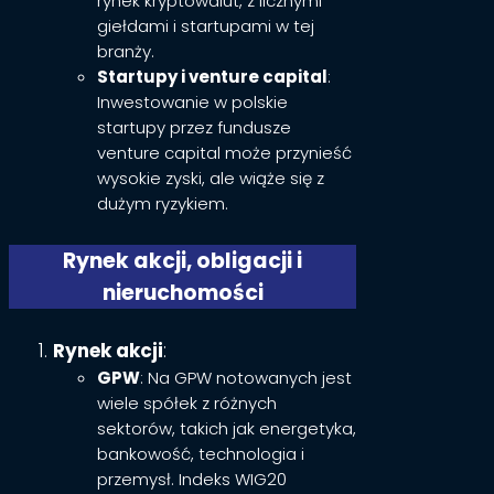
rynek kryptowalut, z licznymi
giełdami i startupami w tej
branży.
Startupy i venture capital
:
Inwestowanie w polskie
startupy przez fundusze
venture capital może przynieść
wysokie zyski, ale wiąże się z
dużym ryzykiem.
Rynek akcji, obligacji i
nieruchomości
Rynek akcji
:
GPW
: Na GPW notowanych jest
wiele spółek z różnych
sektorów, takich jak energetyka,
bankowość, technologia i
przemysł. Indeks WIG20