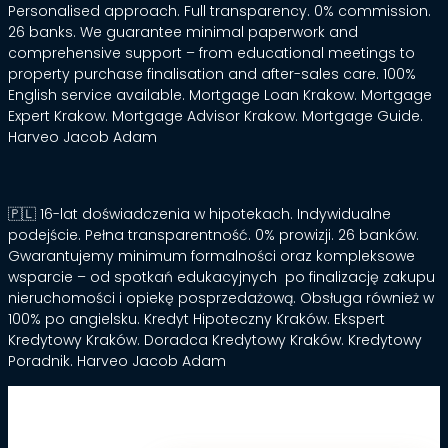
Personalised approach. Full transparency. 0% commission.
26 banks. We guarantee minimal paperwork and
comprehensive support – from educational meetings to
property purchase finalisation and after-sales care. 100%
English service available. Mortgage Loan Krakow. Mortgage
Expert Krakow. Mortgage Advisor Krakow. Mortgage Guide.
Harveo Jacob Adam
🇵🇱 16-lat doświadczenia w hipotekach. Indywidualne
podejście. Pełna transparentność. 0% prowizji. 26 banków.
Gwarantujemy minimum formalności oraz kompleksowe
wsparcie – od spotkań edukacyjnych po finalizację zakupu
nieruchomości i opiekę posprzedażową. Obsługa również w
100% po angielsku. Kredyt Hipoteczny Kraków. Ekspert
Kredytowy Kraków. Doradca Kredytowy Kraków. Kredytowy
Poradnik. Harveo Jacob Adam
Copyright © 2026 Harveo Group Sp. z o.o. All rights reserved.