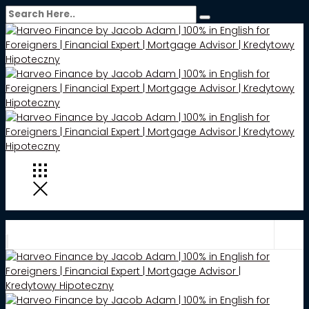
Kraków | Warszawa | Wrocław | Katowice | Gdańsk