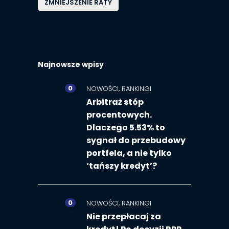
ZMNIEJSZENIE RATY
Najnowsze wpisy
0
,
NOWOŚCI
RANKINGI
Arbitraż stóp
procentowych.
Dlaczego 5.53% to
sygnał do przebudowy
portfela, a nie tylko
‘tańszy kredyt’?
0
,
NOWOŚCI
RANKINGI
Nie przepłacaj za