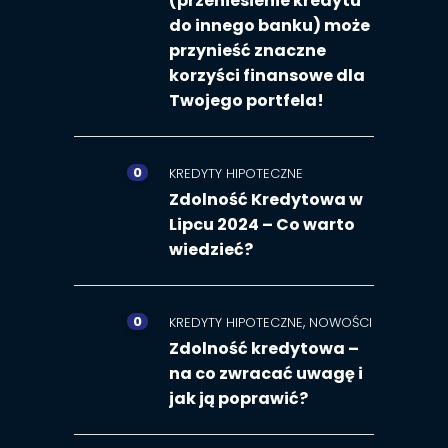
(przeniesienie kredytu
do innego banku) może
przynieść znaczne
korzyści finansowe dla
Twojego portfela!
0
KREDYTY HIPOTECZNE
Zdolność Kredytowa w
Lipcu 2024 – Co warto
wiedzieć?
0
,
KREDYTY HIPOTECZNE
NOWOŚCI
Zdolność kredytowa –
na co zwracać uwagę i
jak ją poprawić?