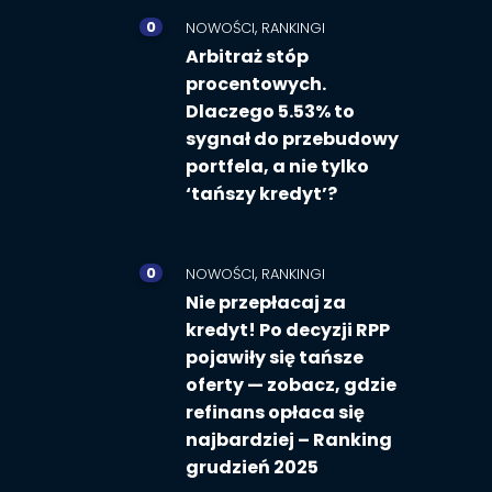
0
,
NOWOŚCI
RANKINGI
Arbitraż stóp
procentowych.
Dlaczego 5.53% to
sygnał do przebudowy
portfela, a nie tylko
‘tańszy kredyt’?
0
,
NOWOŚCI
RANKINGI
Nie przepłacaj za
kredyt! Po decyzji RPP
pojawiły się tańsze
oferty — zobacz, gdzie
refinans opłaca się
najbardziej – Ranking
grudzień 2025