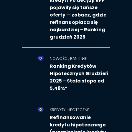
kredyt! Po decyzji RPP
pojawiły się tańsze
oferty — zobacz, gdzie
refinans opłaca się
najbardziej – Ranking
grudzień 2025
0
,
NOWOŚCI
RANKINGI
Ranking Kredytów
Hipotecznych Grudzień
2025 – Stała stopa od
5,48%”
0
KREDYTY HIPOTECZNE
Refinansowanie
kredytu hipotecznego