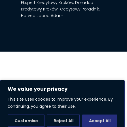
Ekspert Kredytowy Kraków. Doradca
Kredytowy Kraków. Kredytowy Poradnik.
Harveo Jacob Adam
Copyright © 2026 Harveo Group Sp. z o.o. All
rights reserved.
We value your privacy
Polityka prywatności RODO | GDPR
This site uses cookies to improve your experience. By
continuing, you agree to their use.
Customise
Reject All
Accept All
ZAREZERWUJ KONSULTACJĘ