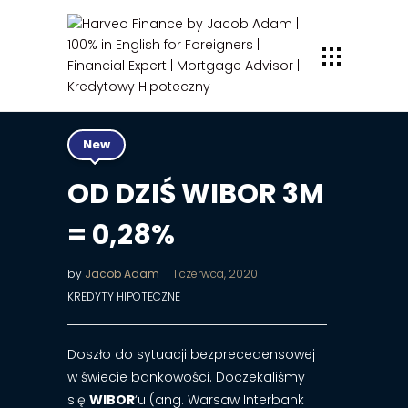
New
OD DZIŚ WIBOR 3M
= 0,28%
by
Jacob Adam
1 czerwca, 2020
KREDYTY HIPOTECZNE
Doszło do sytuacji bezprecedensowej
w świecie bankowości. Doczekaliśmy
się
WIBOR
‘u (ang. Warsaw Interbank