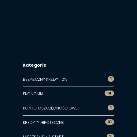
Kategorie
1
BEZPIECZNY KREDYT 2%
14
EKONOMIA
1
KONTO OSZCZĘDNOŚCIOWE
31
KREDYTY HIPOTECZNE
3
MIESZKANIE NA START