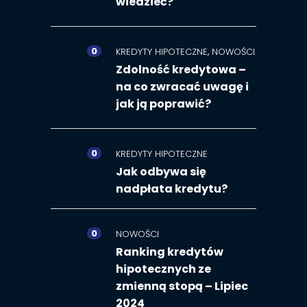
wiedzieć?
0
,
KREDYTY HIPOTECZNE
NOWOŚCI
Zdolność kredytowa –
na co zwracać uwagę i
jak ją poprawić?
0
KREDYTY HIPOTECZNE
Jak odbywa się
nadpłata kredytu?
0
NOWOŚCI
Ranking kredytów
hipotecznych ze
zmienną stopą – Lipiec
2024