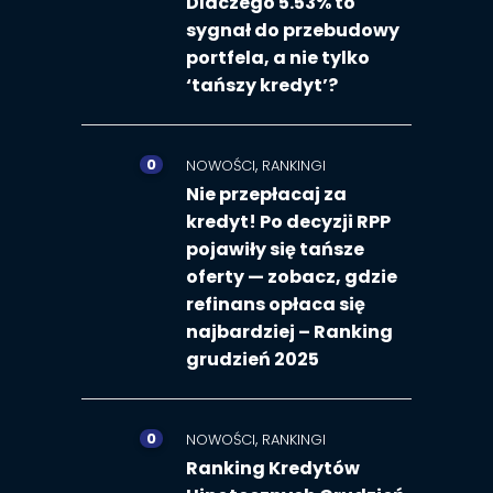
Dlaczego 5.53% to
sygnał do przebudowy
portfela, a nie tylko
‘tańszy kredyt’?
0
,
NOWOŚCI
RANKINGI
Nie przepłacaj za
kredyt! Po decyzji RPP
pojawiły się tańsze
oferty — zobacz, gdzie
refinans opłaca się
najbardziej – Ranking
grudzień 2025
0
,
NOWOŚCI
RANKINGI
Ranking Kredytów