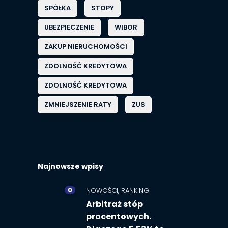
SPÓŁKA
STOPY
UBEZPIECZENIE
WIBOR
ZAKUP NIERUCHOMOŚCI
ZDOLNOŚĆ KREDYTOWA
ZDOLNOŚĆ KREDYTOWA
ZMNIEJSZENIE RATY
ZUS
Najnowsze wpisy
0
,
NOWOŚCI
RANKINGI
Arbitraż stóp
procentowych.