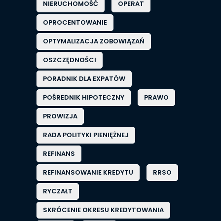
NIERUCHOMOŚĆ
OPERAT
OPROCENTOWANIE
OPTYMALIZACJA ZOBOWIĄZAŃ
OSZCZĘDNOŚCI
PORADNIK DLA EXPATÓW
POŚREDNIK HIPOTECZNY
PRAWO
PROWIZJA
RADA POLITYKI PIENIĘŻNEJ
REFINANS
REFINANSOWANIE KREDYTU
RRSO
RYCZAŁT
SKRÓCENIE OKRESU KREDYTOWANIA